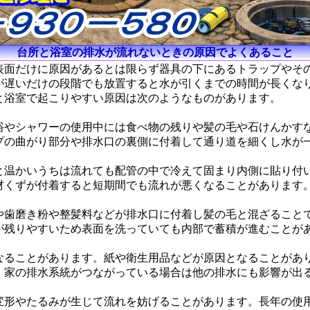
台所と浴室の排水が流れないときの原因でよくあること
表面だけに原因があるとは限らず器具の下にあるトラップやそ
が遅いだけの段階でも放置すると水が引くまでの時間が長くな
と浴室で起こりやすい原因は次のようなものがあります。
浴やシャワーの使用中には食べ物の残りや髪の毛や石けんかす
プの曲がり部分や排水口の裏側に付着して通り道を細くし水が
と温かいうちは流れても配管の中で冷えて固まり内側に貼り付
材くずが付着すると短期間でも流れが悪くなることがあります
や歯磨き粉や整髪料などが排水口に付着し髪の毛と混ざること
が残りやすいため表面を洗っていても内部で蓄積が進むことが
なることがあります。紙や衛生用品などが原因となることがあ
。家の排水系統がつながっている場合は他の排水にも影響が出
変形やたるみが生じて流れを妨げることがあります。長年の使