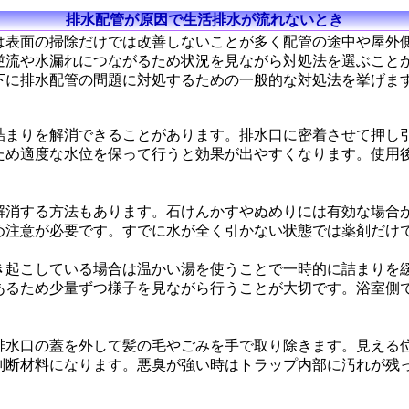
排水配管が原因で生活排水が流れないとき
は表面の掃除だけでは改善しないことが多く配管の途中や屋外
逆流や水漏れにつながるため状況を見ながら対処法を選ぶこと
下に排水配管の問題に対処するための一般的な対処法を挙げま
詰まりを解消できることがあります。排水口に密着させて押し
ため適度な水位を保って行うと効果が出やすくなります。使用
解消する方法もあります。石けんかすやぬめりには有効な場合
め注意が必要です。すでに水が全く引かない状態では薬剤だけ
き起こしている場合は温かい湯を使うことで一時的に詰まりを
あるため少量ずつ様子を見ながら行うことが大切です。浴室側
排水口の蓋を外して髪の毛やごみを手で取り除きます。見える
判断材料になります。悪臭が強い時はトラップ内部に汚れが残