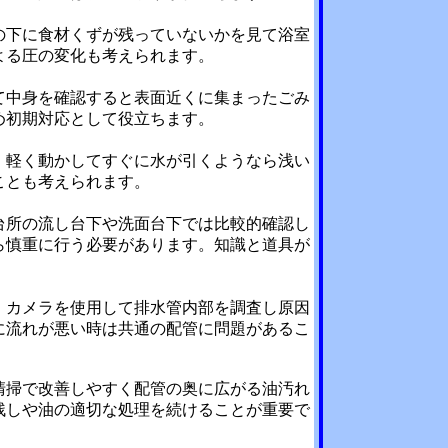
の下に食材くずが残っていないかを見て浴室
よる圧の変化も考えられます。
て中身を確認すると表面近くに集まったごみ
め初期対応として役立ちます。
。軽く動かしてすぐに水が引くようなら浅い
ことも考えられます。
台所の流し台下や洗面台下では比較的確認し
ら慎重に行う必要があります。知識と道具が
。カメラを使用して排水管内部を調査し原因
に流れが悪い時は共通の配管に問題があるこ
清掃で改善しやすく配管の奥に広がる油汚れ
残しや油の適切な処理を続けることが重要で