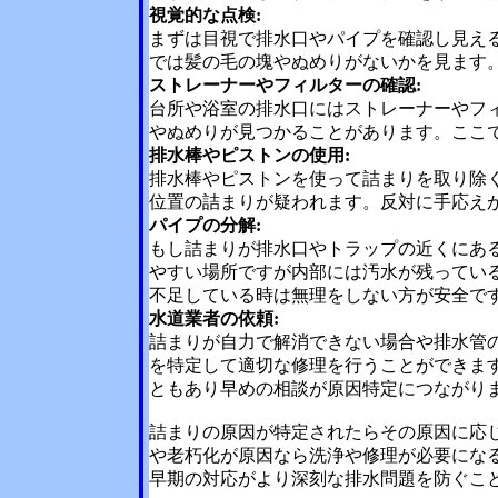
視覚的な点検:
まずは目視で排水口やパイプを確認し見え
では髪の毛の塊やぬめりがないかを見ます
ストレーナーやフィルターの確認:
台所や浴室の排水口にはストレーナーやフ
やぬめりが見つかることがあります。ここ
排水棒やピストンの使用:
排水棒やピストンを使って詰まりを取り除
位置の詰まりが疑われます。反対に手応え
パイプの分解:
もし詰まりが排水口やトラップの近くにあ
やすい場所ですが内部には汚水が残ってい
不足している時は無理をしない方が安全で
水道業者の依頼:
詰まりが自力で解消できない場合や排水管
を特定して適切な修理を行うことができま
ともあり早めの相談が原因特定につながり
詰まりの原因が特定されたらその原因に応
や老朽化が原因なら洗浄や修理が必要にな
早期の対応がより深刻な排水問題を防ぐこ