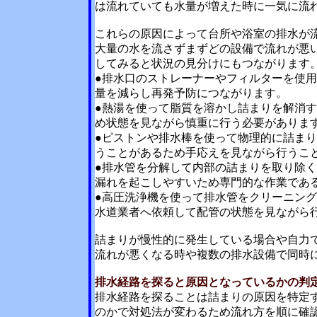
は流れていても水量が増えた時に一気に流
これらの原因によって台所や浴室の排水が
大量の水を流さずまずどの設備で流れが悪
してみると状況の見分けにもつながります
●排水口のストレーナーやフィルターを使
量を減らし再発予防につながります。
●熱湯を使って脂質を溶かし詰まりを解消
め状態を見ながら慎重に行う必要がありま
●ピストンや排水棒を使って物理的に詰ま
うことがあるため手応えを見ながら行うこ
●排水管を分解して内部の詰まりを取り除
漏れを起こしやすいため専門的な作業であ
●高圧洗浄機を使って排水管をクリーニン
水道業者へ依頼して配管の状態を見ながら
詰まりが慢性的に発生している場合や自力
流れが悪くなる時や複数の排水設備で同時
排水経路を探ると原因となっているかの判
排水経路を探ることは詰まりの原因を特定
のかで対処法が変わるため流れ方を順に確