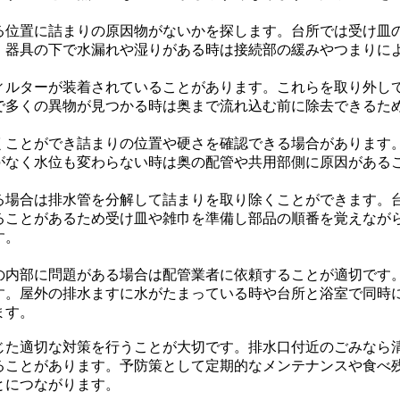
る位置に詰まりの原因物がないかを探します。台所では受け皿
。器具の下で水漏れや湿りがある時は接続部の緩みやつまりに
ィルターが装着されていることがあります。これらを取り外し
で多くの異物が見つかる時は奥まで流れ込む前に除去できるた
くことができ詰まりの位置や硬さを確認できる場合があります
がなく水位も変わらない時は奥の配管や共用部側に原因がある
る場合は排水管を分解して詰まりを取り除くことができます。
ることがあるため受け皿や雑巾を準備し部品の順番を覚えなが
す。
の内部に問題がある場合は配管業者に依頼することが適切です
す。屋外の排水ますに水がたまっている時や台所と浴室で同時
ます。
じた適切な対策を行うことが大切です。排水口付近のごみなら
ることがあります。予防策として定期的なメンテナンスや食べ
とにつながります。