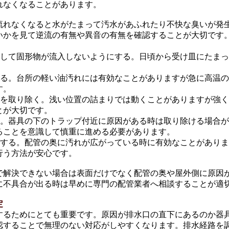
れなくなることがあります。
流れなくなると水がたまって汚水があふれたり不快な臭いが発
いかを見て逆流の有無や異音の有無を確認することが大切です
。
用して固形物が流入しないようにする。日頃から受け皿にたま
する。台所の軽い油汚れには有効なことがありますが急に高温
す。
りを取り除く。浅い位置の詰まりでは動くことがありますが強
とが大切です。
く。器具の下のトラップ付近に原因がある時は取り除ける場合
ることを意識して慎重に進める必要があります。
グする。配管の奥に汚れが広がっている時に有効なことがあり
行う方法が安心です。
で解決できない場合は表面だけでなく配管の奥や屋外側に原因
に不具合が出る時は早めに専門の配管業者へ相談することが適
定
するためにとても重要です。原因が排水口の直下にあるのか器
認することで無理のない対応がしやすくなります。排水経路を