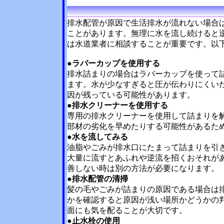
排水配管が原因で生活排水が流れない場合
ことがあります。無理に水を流し続けると
は水道業者に相談することが重要です。以
●
ラバーカップを使用する
排水詰まりの場合はラバーカップを使って
ます。水が少なすぎると圧が伝わりにくい
因が残っている可能性があります。
●
排水クリーナーを使用する
専用の排水クリーナーを使用して詰まりを
部材の劣化を早めたりする可能性があるた
●
水を流してみる
油脂やごみが排水口にたまって詰まりを引
大量に流すとあふれや逆流を招くおそれが
善しない時は別の方法が必要になります。
●
排水配管の清掃
髪の毛やごみが詰まりの原因である場合は
かを確認すると原因が浅い場所かどうかの
面にも気を配ることが大切です。
●
止水栓の使用