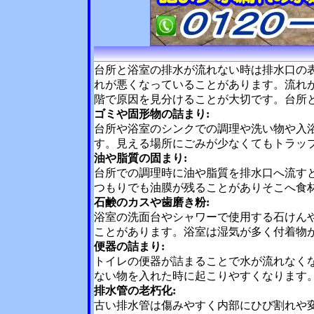
台所と浴室の排水が流れない時は排水口の
れが悪くなっていることがあります。流れ
階で原因を見分けることが大切です。台所
ゴミや固形物の詰まり:
台所や浴室のシンクでの調理や洗い物や入
す。見える場所にごみが少なくてもトラッ
油や脂質の固まり:
台所での調理時に油や脂質を排水口へ流す
つもりでも油膜が残ることがありそこへ食
石鹸のカスや歯磨き粉:
浴室の洗面台やシャワーで使用する石けん
ことがあります。浴室は湿気が多く付着物
便器の詰まり:
トイレの便器が詰まることで水が流れなく
ない物を入れた時に起こりやすくなります
排水管の老朽化:
古い排水管は傷みやすく内部にひび割れや